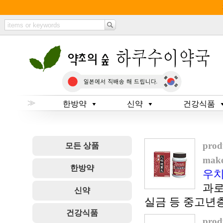
≫
한방약
신약
건강식품
prod
모든 상품
make
한방약
우치
과로
신약
실금 등 중고년
건강식품
prod