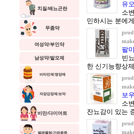
유오
치질/배뇨곤란
소변
민하시는 분에
무좀약
prod
make
여성약/부인약
팔미
빈뇨
남성약/발모제
한 신기능향상제
비타민제/영양제
prod
make
보우
자양강장제/보약
소변
잔뇨감이 있는 
비만/다이어트
prod
make
벌레물림/가려움증