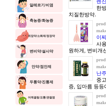
렌신
알레르기/비염
한방
치질한방약.
축농증/화농증
prod
make
위장약/소화제/정장약
이찌
사용
원하게, 변비개
변비약/설사약
prod
make
안약/점안제
난주
중고
두통약/진통제
증, 입마름 등등
prod
어깨결림/요통/관절염
make