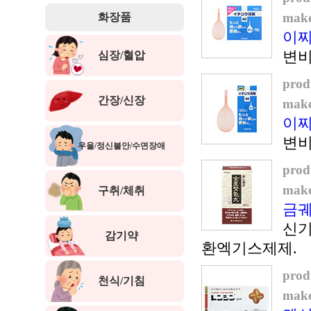
make
화장품
이찌
변비
심장/혈압
prod
간장/신장
make
이찌
변비
우울/정신불안/수면장애
prod
make
구취/체취
금궤
신기
감기약
환엑기스제제.
prod
천식/기침
make