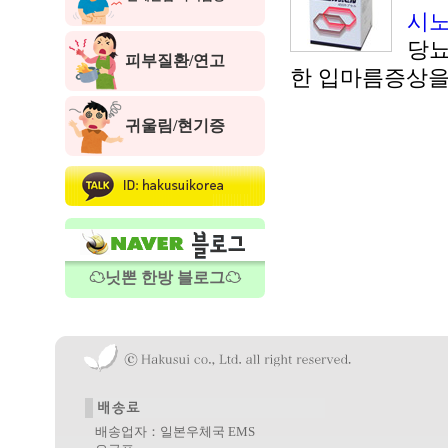
시노
당뇨
피부질환/연고
한 입마름증상을
귀울림/현기증
☁닛뽄 한방 블로그☁
배송업자：일본우체국 EMS