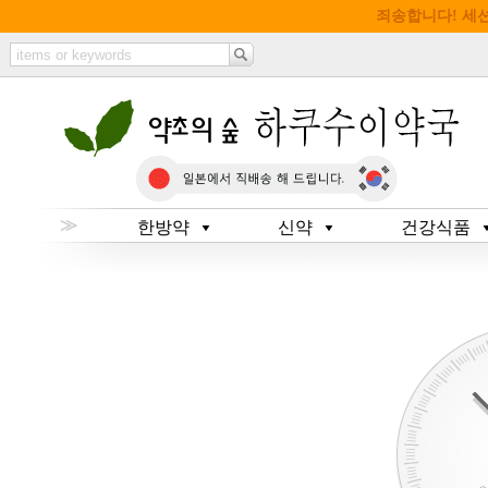
죄송합니다! 세
≫
한방약
신약
건강식품